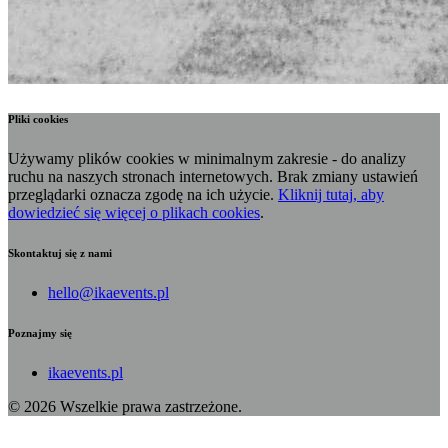
Pliki cookies
Używamy plików cookies w minimalnym zakresie - do analizy
ruchu na naszych stronach internetowych. Brak zmiany ustawień
przeglądarki oznacza zgodę na ich użycie.
Kliknij tutaj, aby
dowiedzieć się więcej o plikach cookies
.
Skontaktuj się z nami
hello@ikaevents.pl
Poznajmy się
ikaevents.pl
© 2026 Wszelkie prawa zastrzeżone.