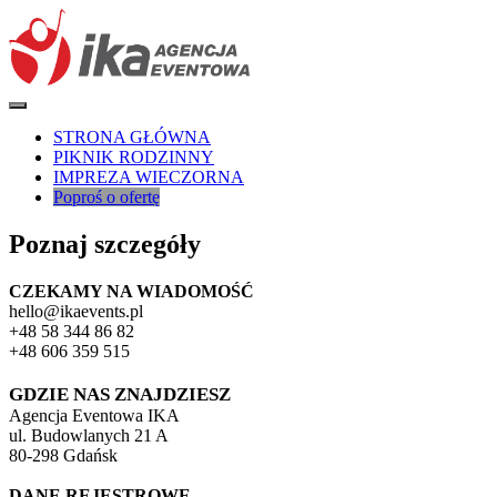
STRONA GŁÓWNA
PIKNIK RODZINNY
IMPREZA WIECZORNA
Poproś o ofertę
Poznaj szczegóły
CZEKAMY NA WIADOMOŚĆ
hello@ikaevents.pl
+48 58 344 86 82
+48
606 359 515
GDZIE NAS ZNAJDZIESZ
Agencja Eventowa IKA
ul. Budowlanych 21 A
80-298 Gdańsk
DANE REJESTROWE